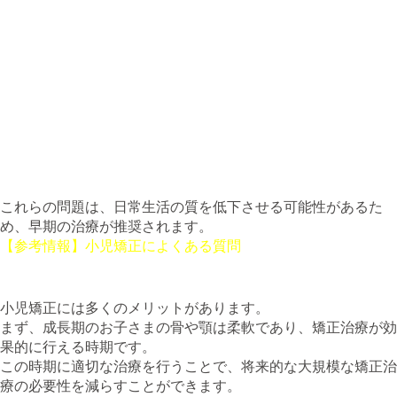
**発音の問題**: 顎の位置や動きが不安定だと、発音に影
響を及ぼすことがあります。
**姿勢の乱れ**: 顎の位置が不適切だと、頭や首の姿勢に
影響が出ることがあります。
**審美的な問題**: 顎の小ささは顔のバランスを崩し、見
た目に影響を与えることがあります。
**口元の発達の遅れ**: 顎の成長が遅れると、口元全体の
発達にも影響します。
これらの問題は、日常生活の質を低下させる可能性があるた
め、早期の治療が推奨されます。
【参考情報】小児矯正によくある質問
3. 小児矯正のメリットと治療方法
小児矯正には多くのメリットがあります。
まず、成長期のお子さまの骨や顎は柔軟であり、矯正治療が効
果的に行える時期です。
この時期に適切な治療を行うことで、将来的な大規模な矯正治
療の必要性を減らすことができます。