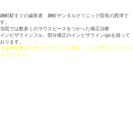
麹町駅すぐの歯医者 麹町デンタルクリニック院長の西澤で
す。
当院では数多くのマウスピースをつかった矯正治療
インビザラインフル、部分矯正のインビザラインigoを扱って
おります。
【参考情報】小児のマウスピース矯正 インビザラインファー
ストについて
まえがき
お子さまの成長過程において、顎の発達は非常に重要です。
顎が小さい場合、噛み合わせの問題や見た目のバランスに影響
を及ぼすことがあります。
小児矯正は、これらの問題を早期に発見し、適切な治療を行う
ことで、お子さまの健やかな成長をサポートします。
本記事では、顎が小さいお子さまに対する小児矯正の重要性や
具体的な治療方法、メリット・デメリットについて詳しく解説
します。