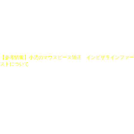
お子さまの歯並びや顎の発育に不安を感じたことはありません
か？
小児矯正は、早期に適切な治療を行うことで将来の健康や美し
さに大きな影響を与える重要なステップです。
本記事では、小児矯正にかかる期間や治療の流れ、メリット・
デメリットについて詳しく解説します。
お子さまの矯正治療を検討されているご家庭にとって、参考に
なる情報を提供いたします。
【参考情報】小児のマウスピース矯正 インビザラインファー
ストについて
目次
小児矯正とは？
小児矯正にかかる期間
矯正治療のステップ
小児矯正のメリットとデメリット
治療期間を左右する要因