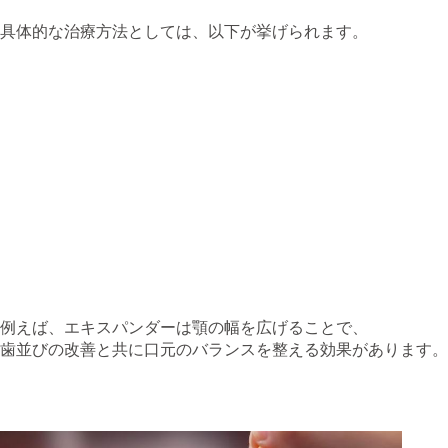
具体的な治療方法としては、以下が挙げられます。
**マウスピース矯正**: 透明なマウスピースを使用して、
歯並びや顎の位置を調整します。
**エキスパンダー**: 顎の幅を広げるための装置で、上下
の顎のバランスを整えるのに役立ちます。
**リテーナー**: 矯正後の歯並びを維持するために使用さ
れます。
**ブレース（矯正ブラケット）**: 金属やセラミック製の
ブラケットを歯に装着し、歯や顎の位置を徐々に調整し
ます。
例えば、エキスパンダーは顎の幅を広げることで、
歯並びの改善と共に口元のバランスを整える効果があります。
4. 体に与える影響と注意点