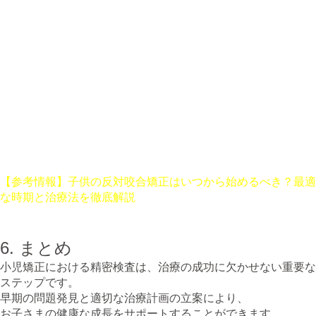
治療の進行に応じて、定期的に状態をチェックし、必要な調整
を行います。
**治療の完了と維持**
矯正治療が終了した後も、リテーナーを使用して歯並びを維持
します。
各ステップにおいて、保護者と綿密なコミュニケーションを図
りながら、
お子さまの治療をサポートします。
【参考情報】子供の反対咬合矯正はいつから始めるべき？最適
な時期と治療法を徹底解説
6. まとめ
小児矯正における精密検査は、治療の成功に欠かせない重要な
ステップです。
早期の問題発見と適切な治療計画の立案により、
お子さまの健康な成長をサポートすることができます。