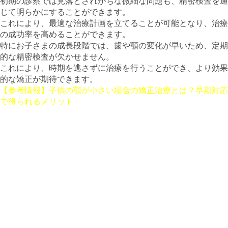
初期の診察では見落とされがちな微細な問題も、精密検査を通
じて明らかにすることができます。
これにより、最適な治療計画を立てることが可能となり、治療
の成功率を高めることができます。
特にお子さまの成長段階では、歯や顎の変化が早いため、定期
的な精密検査が欠かせません。
これにより、時期を逃さずに治療を行うことができ、より効果
的な矯正が期待できます。
【参考情報】子供の顎が小さい場合の矯正治療とは？早期対応
で得られるメリット
3. 精密検査の内容と方法
精密検査では、以下のような項目を詳細にチェックします。
**歯の位置と角度の確認**
歯並びや噛み合わせの状態を正確に把握するため、X線撮影や
3Dスキャンなどを用いて歯の位置や角度を詳細に分析しま
す。