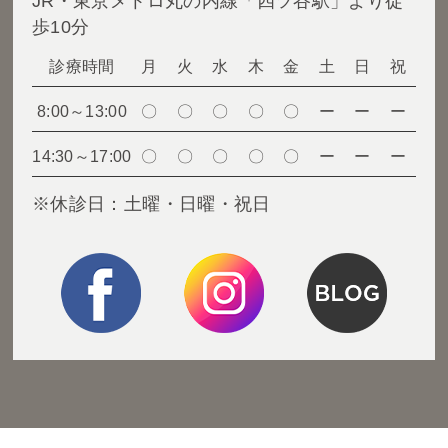
JR・東京メトロ丸の内線「四ツ谷駅」より徒
歩10分
診療時間
月
火
水
木
金
土
日
祝
8:00～13:00
〇
〇
〇
〇
〇
ー
ー
ー
14:30～17:00
〇
〇
〇
〇
〇
ー
ー
ー
※休診日：土曜・日曜・祝日