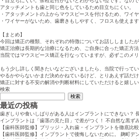
・目立ちにくい。余程近付かないとわからない位です。なので
アタッチメントも歯と同じ色をしているため目立ちにくい。
・アタッチメントの上からマウスピースを付けるため、ワイヤ
・ワイヤーがないため、歯磨きもしやすく、フロスも使えます
【まとめ】
今回は矯正の種類、それぞれの特徴についてお話ししましたが
矯正治療は長期的な治療になるため、ご自身に合った矯正方法
当院ではマウスピース矯正を行なっていますが、必ずこのメリ
もう少し詳しく聞きたいなどございましたら、当院で行ってい
やるかやらないかまだ決めかねているけど、とりあえず話だけ
矯正に対する不安の解消や判断材料にしていただけると嬉しい
検索
検索
最近の投稿
歯ぎしりや食いしばりがある人はインプラントにできない？ 
インプラントは「歯茎の見た目」で差がつく！ 不自然な黒ず
【歯科医師監修】ブリッジ・入れ歯・インプラントを徹底比較
【歯科医師監修】インプラントで後悔しないために。 麹町デ