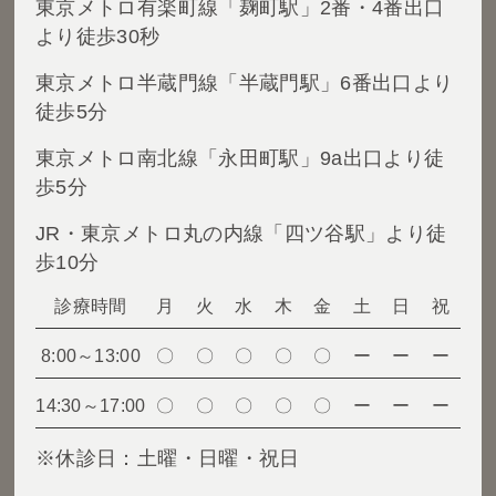
東京メトロ有楽町線「麹町駅」2番・4番出口
より徒歩30秒
東京メトロ半蔵門線「半蔵門駅」6番出口より
徒歩5分
東京メトロ南北線「永田町駅」9a出口より徒
歩5分
JR・東京メトロ丸の内線「四ツ谷駅」より徒
歩10分
診療時間
月
火
水
木
金
土
日
祝
8:00～13:00
〇
〇
〇
〇
〇
ー
ー
ー
14:30～17:00
〇
〇
〇
〇
〇
ー
ー
ー
※休診日：土曜・日曜・祝日