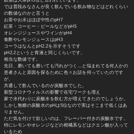
では普段みなさんが良く飲んでいる飲み物などはどれくらい
の数値なのかと言うと
お茶やお水はほぼ中性のpH7
紅茶・コーヒー・ビールなどがpH5
オレンジジュースやワインがpH4
食酢やレモンジュースはpH3
コーラはなんとpH2.2を示すそうです
pH2.2というと胃液と同じくらいです。
相当な数値です。
先日、磨いても磨いても汚れがつく…と悩まれてる何人かの
患者さんと原因を探るために色々お話を伺っていたのです
が、
共通して飲んでいるのが炭酸水でした。
新型コロナウィルスの影響で在宅ワークも増え
家で水代わりに炭酸水を飲む方が増えてきたのでしょうか。
しかし無糖の炭酸水のpHは5位なので実はそこまで低くはあ
りません。
ただ気を付けて欲しいのは、フレーバー付きの炭酸水です。
特にレモンやオレンジなどの柑橘系などはクエン酸が入って
いるため