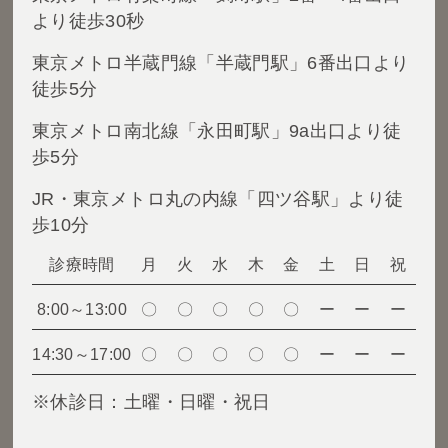
より徒歩30秒
東京メトロ半蔵門線「半蔵門駅」6番出口より
徒歩5分
東京メトロ南北線「永田町駅」9a出口より徒
歩5分
JR・東京メトロ丸の内線「四ツ谷駅」より徒
歩10分
診療時間
月
火
水
木
金
土
日
祝
8:00～13:00
〇
〇
〇
〇
〇
ー
ー
ー
14:30～17:00
〇
〇
〇
〇
〇
ー
ー
ー
※休診日：土曜・日曜・祝日