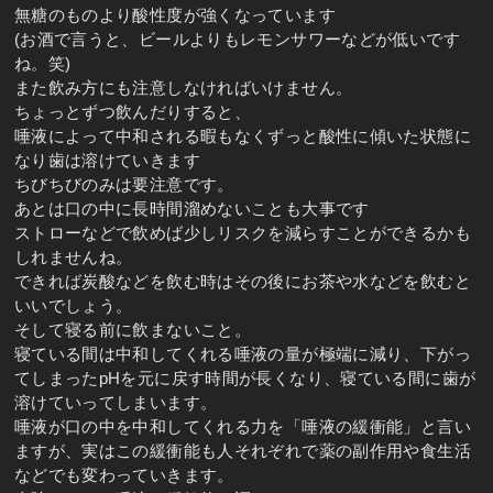
無糖のものより酸性度が強くなっています
(お酒で言うと、ビールよりもレモンサワーなどが低いです
ね。笑)
また飲み方にも注意しなければいけません。
ちょっとずつ飲んだりすると、
唾液によって中和される暇もなくずっと酸性に傾いた状態に
なり歯は溶けていきます
ちびちびのみは要注意です。
あとは口の中に長時間溜めないことも大事です
ストローなどで飲めば少しリスクを減らすことができるかも
しれませんね。
できれば炭酸などを飲む時はその後にお茶や水などを飲むと
いいでしょう。
そして寝る前に飲まないこと。
寝ている間は中和してくれる唾液の量が極端に減り、下がっ
てしまったpHを元に戻す時間が長くなり、寝ている間に歯が
溶けていってしまいます。
唾液が口の中を中和してくれる力を「唾液の緩衝能」と言い
ますが、実はこの緩衝能も人それぞれで薬の副作用や食生活
などでも変わっていきます。