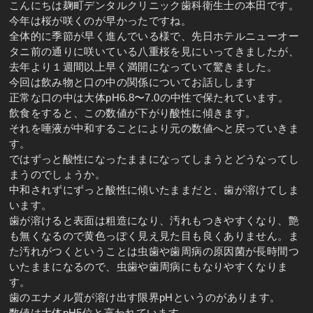
こんにちは麹町デンタルクリニック歯科衛生士の本田です。
今年は桜が咲くのが早かったですね。
全体的に季節が早く進んでいる様で、先日ホテルニューオー
タニ前の通りに咲いている八重桜を見にいってきましたが、
去年より１週間以上早く満開になっていて驚きました。
今回は飲み物と口の中の関係についてお話しします
正常な口の中は大体pH6.8〜7.0の中性で保たれています。
飲食をすると、この数値が下がり酸性に傾きます。
それを唾液が中和することにより元の数値へと戻っていきま
す。
ではずっと酸性になったままになってしまうとどうなってし
まうのでしょうか。
中和されずにずっと酸性に傾いたままだと、歯が溶けてしま
います。
歯が溶けると表面は粗造になり、汚れもつきやすくなり、艶
も無くなるので黄色っぽく見え見た目も良くありません。ま
た汚れがつくということは虫歯や歯周病の原因菌が長時間つ
いたままになるので、虫歯や歯周病にもなりやすくなりま
す。
歯のエナメル質が溶け出す限界pHというのがあります。
数値は大体pH5位と言われています。