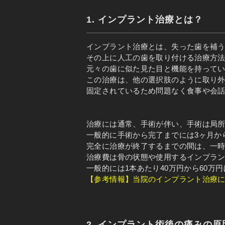
1. インプラント治療とは？
インプラント治療とは、失った歯を補
その上に人工の歯を取り付ける治療方
元々の歯に似た見た目と機能を持って
この治療は、他の選択肢のように取り
固定されているため問題なく食事や会
治療には通常、手術が伴い、手術は局
一般的に手術から完了までには3ヶ月か
完全に治療が終了するまでの間は、一
治療費は骨の状態や使用するインプラ
一般的には1本あたり40万円から60万
【参考
情報
】当院のインプラント治療
2. インプラント術後の痛みの