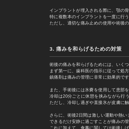
インプラントが埋入される際に、顎の
特に複数本のインプラントを一度に行
ただし、適切な痛み止めの使用や術後
3. 痛みを和らげるための対策
術後の痛みを和らげるためには、いく
まず第一に、歯科医の指示に従って処
鎮痛剤は痛みの管理に非常に効果的で
また、手術後には氷嚢を使用して患部
冷却は20分ごとに休憩を挟みながら行
ただし、冷却し過ぎや直接氷が皮膚に
さらに、術後2日間は激しい運動や熱い
できるだけ安静に過ごすことが痛みの
これに加えて、食事に関しては術後し