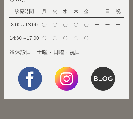
診療時間
月
火
水
木
金
土
日
祝
8:00～13:00
〇
〇
〇
〇
〇
ー
ー
ー
14:30～17:00
〇
〇
〇
〇
〇
ー
ー
ー
※休診日：土曜・日曜・祝日