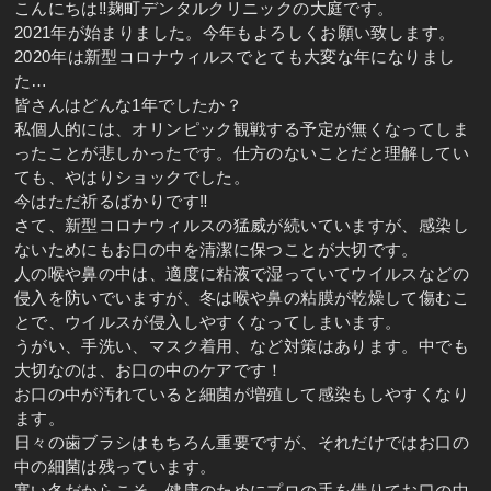
こんにちは‼︎麹町デンタルクリニックの大庭です。
2021年が始まりました。今年もよろしくお願い致します。
2020年は新型コロナウィルスでとても大変な年になりまし
た…
皆さんはどんな1年でしたか？
私個人的には、オリンピック観戦する予定が無くなってしま
ったことが悲しかったです。仕方のないことだと理解してい
ても、やはりショックでした。
今はただ祈るばかりです‼︎
さて、新型コロナウィルスの猛威が続いていますが、感染し
ないためにもお口の中を清潔に保つことが大切です。
人の喉や鼻の中は、適度に粘液で湿っていてウイルスなどの
侵入を防いでいますが、冬は喉や鼻の粘膜が乾燥して傷むこ
とで、ウイルスが侵入しやすくなってしまいます。
うがい、手洗い、マスク着用、など対策はあります。中でも
大切なのは、お口の中のケアです！
お口の中が汚れていると細菌が増殖して感染もしやすくなり
ます。
日々の歯ブラシはもちろん重要ですが、それだけではお口の
中の細菌は残っています。
寒い冬だからこそ、健康のためにプロの手を借りてお口の中