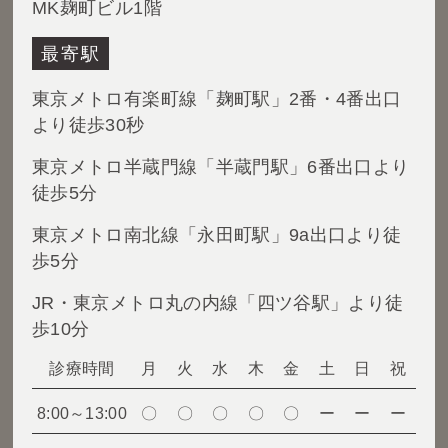
MK麹町ビル1階
最寄駅
東京メトロ有楽町線「麹町駅」2番・4番出口
より徒歩30秒
東京メトロ半蔵門線「半蔵門駅」6番出口より
徒歩5分
東京メトロ南北線「永田町駅」9a出口より徒
歩5分
JR・東京メトロ丸の内線「四ツ谷駅」より徒
歩10分
診療時間
月
火
水
木
金
土
日
祝
8:00～13:00
〇
〇
〇
〇
〇
ー
ー
ー