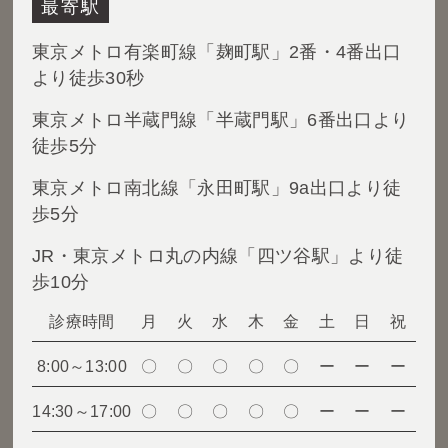
最寄駅
東京メトロ有楽町線「麹町駅」2番・4番出口
より徒歩30秒
東京メトロ半蔵門線「半蔵門駅」6番出口より
徒歩5分
東京メトロ南北線「永田町駅」9a出口より徒
歩5分
JR・東京メトロ丸の内線「四ツ谷駅」より徒
歩10分
診療時間
月
火
水
木
金
土
日
祝
8:00～13:00
〇
〇
〇
〇
〇
ー
ー
ー
14:30～17:00
〇
〇
〇
〇
〇
ー
ー
ー